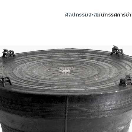
ศิลปกรรมสะสม
นิทรรศการ
ข่