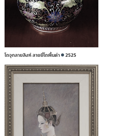
โถจุกลายสิงห์ ลายยี่โถพื้นดำ
2525