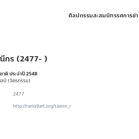
ศิลปกรรมสะสม
นิทรรศการ
ข่
ชนีกร (2477- )
งชาติ ประจำปี 2548
ิลป์ (จิตรกรรม)
2477
http://rama9art.org/tawee_r