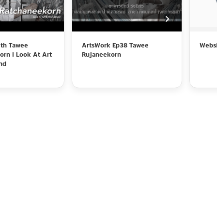
ith Tawee
ArtsWork Ep38 Tawee
Websi
rn l Look At Art
Rujaneekorn
nd