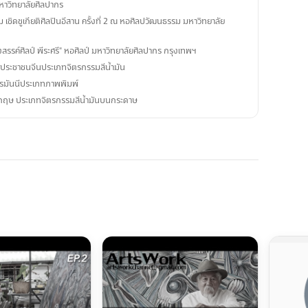
หาวิทยาลัยศิลปากร
เชิดชูเกียติศิลปินอีสาน ครั้งที่ 2 ณ หอศิลปวัฒนธรรม มหาวิทยาลัย
สรรค์ศิลป์ พีระศรี" หอศิลป์ มหาวิทยาลัยศิลปากร กรุงเทพฯ
ประชาชนจีนประเภทจิตรกรรมสีน้ำมัน
รมันนีประเภทภาพพิมพ์
กฤษ ประเภทจิตรกรรมสีน้ำมันบนกระดาษ