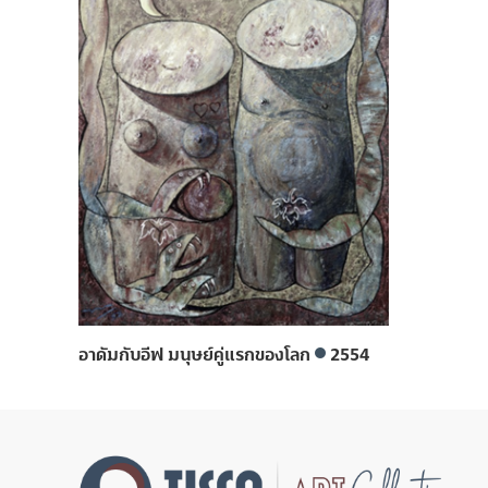
อาดัมกับอีฟ มนุษย์คู่แรกของโลก
2554