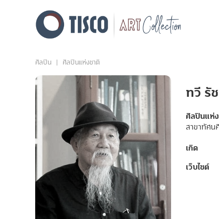
ศิลปิน
ศิลปินแห่งชาติ
ทวี รั
ศิลปินแห่
สาขาทัศนศ
เกิด
เว็บไซต์