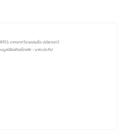
RITES จากบทกวีรวมเล่มชื่อ ปณิธานกวี
ของมูลนิธิเสถียรโกเศศ – นาคะประทีป