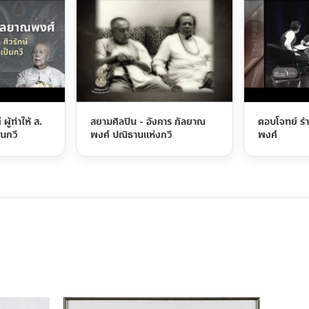
ผู้ทำให้ ส.
สยามศิลปิน - อังคาร กัลยาณ
ตอบโจทย์ รำ
็นกวี
พงศ์ ปณิธานแห่งกวี
พงศ์