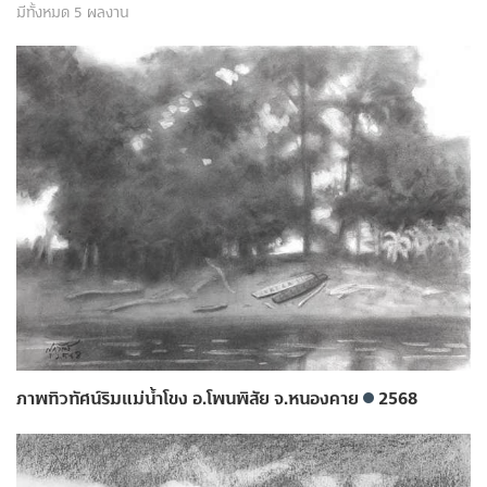
มีทั้งหมด 5 ผลงาน
ภาพทิวทัศน์ริมแม่น้ำโขง อ.โพนพิสัย จ.หนองคาย
2568