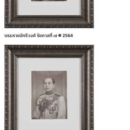
บรมราชจักรีวงศ์ รัชกาลที่ ๗
2564