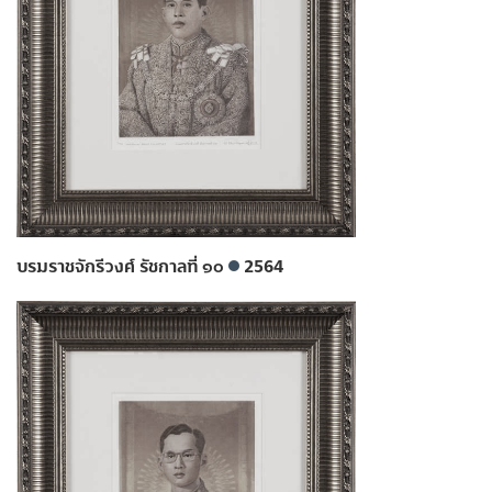
บรมราชจักรีวงศ์ รัชกาลที่ ๑๐
2564