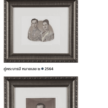
คู่พระบารมี หมายเลข ๒
2564