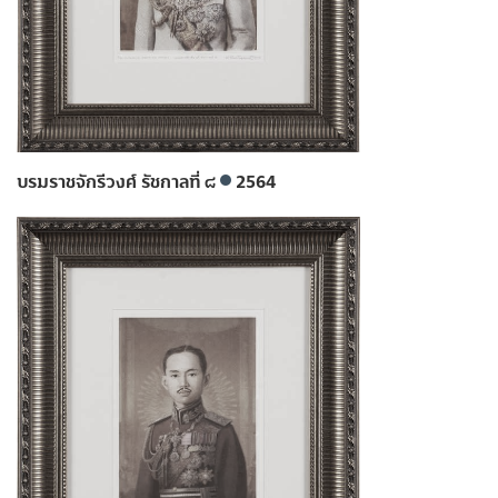
บรมราชจักรีวงศ์ รัชกาลที่ ๘
2564