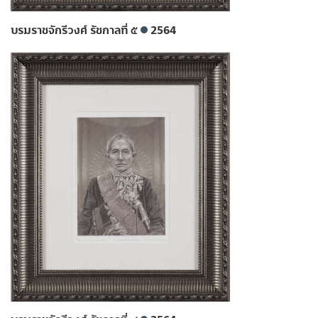
บรมราชจักรีวงศ์ รัชกาลที่ ๕
2564