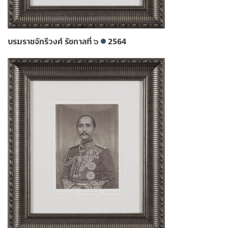
บรมราชจักรีวงศ์ รัชกาลที่ ๖
2564