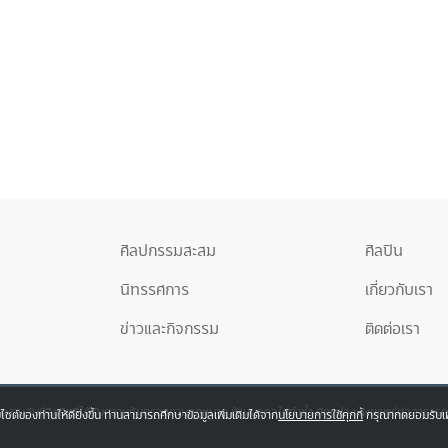
ศิลปกรรมสะสม
ศิลปิน
นิทรรศการ
เกี่ยวกับเรา
ข่าวและกิจกรรม
ติดต่อเรา
ป็นงานอันมีลิขสิทธิ์ได้รับความคุ้มครองตามกฎหมาย ห้ามบุคคลใดทำซ้ำ ดัดแปลง เผยแพร่ต่อสาธา
บไซต์ของท่านให้ดียิ่งขึ้น ท่านสามารถศึกษาข้อมูลเพิ่มเติมได้จาก
นโยบายการใช้คุกกี้
กรุณากดยอมรับเพื่