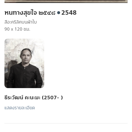
หนทางสุขใจ ๒๕๔๘
2548
สีอะคริลิคบนผ้าใบ
90 x 120 ซม.
ธีระวัฒน์ คะนะมะ (2507- )
แสดงรายละเอียด