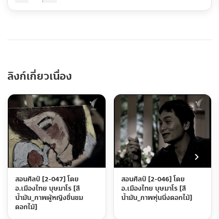
ลิงก์เกี่ยวเนื่อง
สอนศิลป์ [2-047] โดย
สอนศิลป์ [2-046] โดย
อ.เมืองไทย บุษมาโร [สี
อ.เมืองไทย บุษมาโร [สี
น้ำมัน_ภาพผู้หญิงชื่นชม
น้ำมัน_ภาพหุ่นนิ่งดอกไม้]
ดอกไม้]