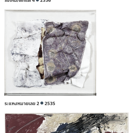
รังไหม/ดักแด้ 4
2536
ระแหงหมายเลข 2
2535