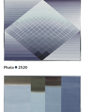
Phata
2520