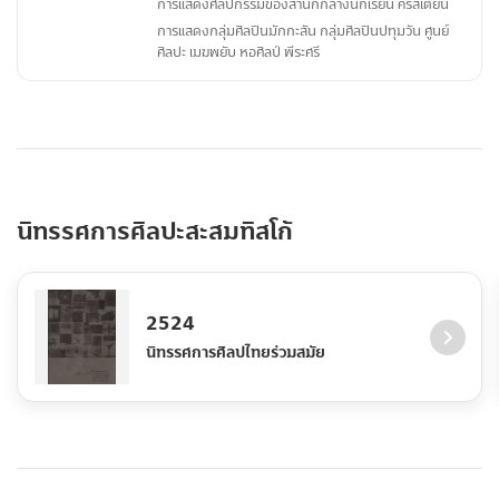
การแสดงศิลปกรรมของสำนักกลางนักเรียน คริสเตียน
การแสดงกลุ่มศิลปินมักกะสัน กลุ่มศิลปินปทุมวัน ศูนย์
ศิลปะ เมฆพยับ หอศิลป์ พีระศรี
นิทรรศการศิลปะสะสมทิสโก้
2524
นิทรรศการศิลปไทยร่วมสมัย