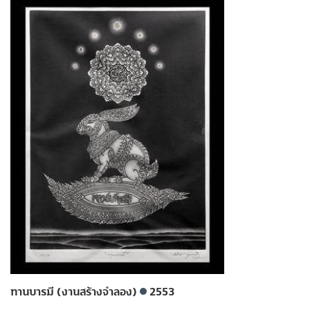
ทานบารมี (งานสร้างจำลอง)
2553