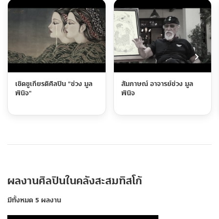
เชิดชูเกียรติศิลปิน "ช่วง มูล
สัมภาษณ์ อาจารย์ช่วง มูล
พินิจ"
พินิจ
ผลงานศิลปินในคลังสะสมทิสโก้
มีทั้งหมด 5 ผลงาน