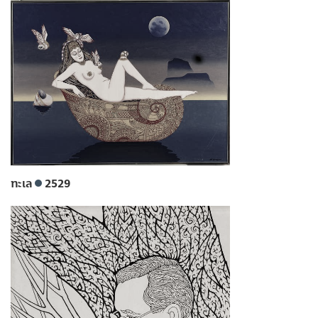
ทะเล
2529