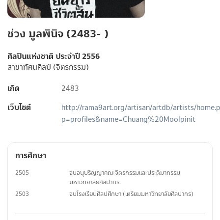
ช่วง มูลพินิจ (2483- )
ศิลปินแห่งชาติ ประจำปี 2556
สาขาทัศนศิลป์ (จิตรกรรม)
เกิด
2483
เว็บไซต์
http://rama9art.org/artisan/artdb/artists/home.
p=profiles&name=Chuang%20Moolpinit
การศึกษา
2505
จบอนุปริญญาคณะจิตรกรรมและประติมากรรม
มหาวิทยาลัยศิลปากร
2503
จบโรงเรียนศิลปศึกษา (เตรียมมหาวิทยาลัยศิลปากร)