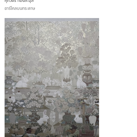
ศุภวัตร ทองละมุล
ชาร์โคลบนกระดาษ