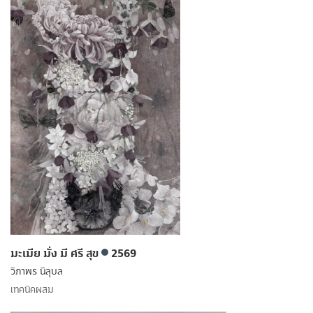
มะเมีย มั่ง มี ศรี สุข
2569
วิภาพร นิลุบล
เทคนิคผสม