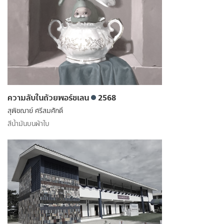
ความลับในถ้วยพอร์ชเลน
2568
สุพิชฌาย์ ศรีสมศักดิ์
สีน้ำมันบนผ้าใบ