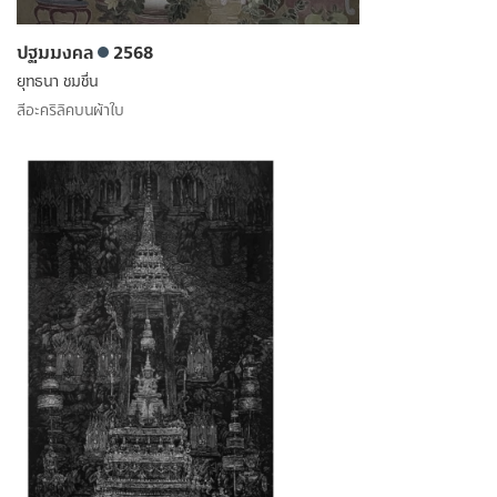
ปฐมมงคล
2568
ยุทธนา ชมชื่น
สีอะคริลิคบนผ้าใบ