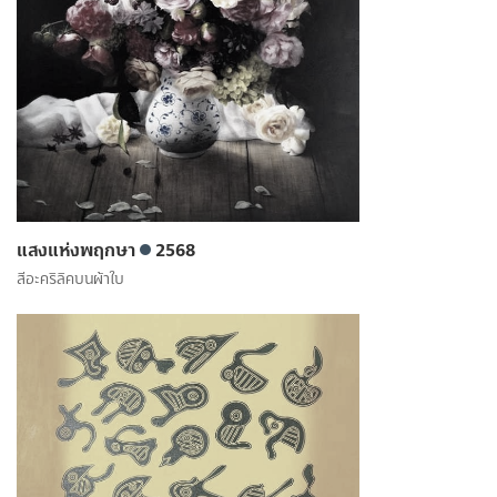
แสงแห่งพฤกษา
2568
สีอะคริลิคบนผ้าใบ