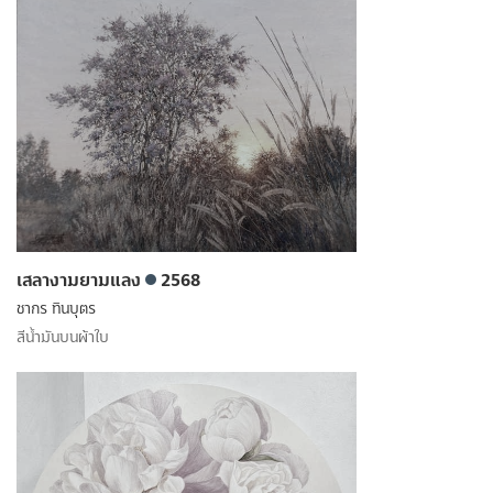
เสลางามยามแลง
2568
ชากร ทินบุตร
สีน้ำมันบนผ้าใบ