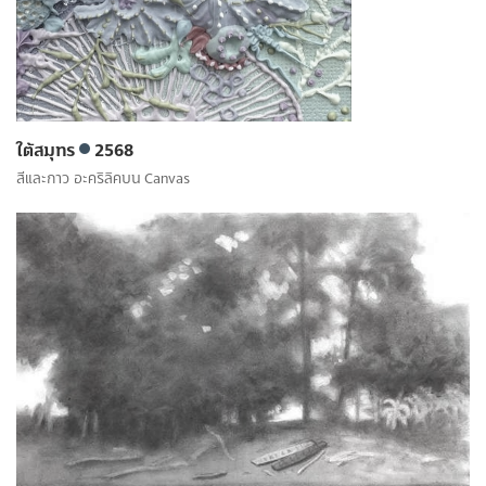
ใต้สมุทร
2568
สีและกาว อะคริลิคบน Canvas