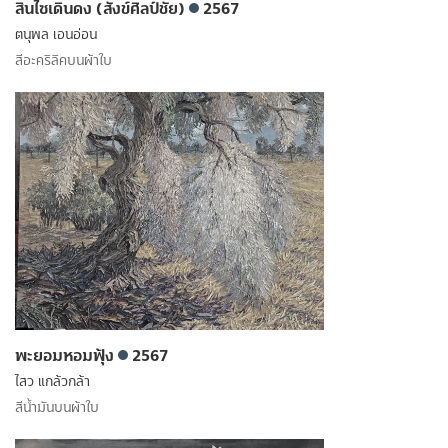
สินไซเดินดง (สังข์ศิลป์ชัย)
2567
ตนุพล เอนอ่อน
สีอะคริลิคบนผ้าใบ
พะยอมหอมฟุ้ง
2567
ไสว แกล้วกล้า
สีน้ำมันบนผ้าใบ