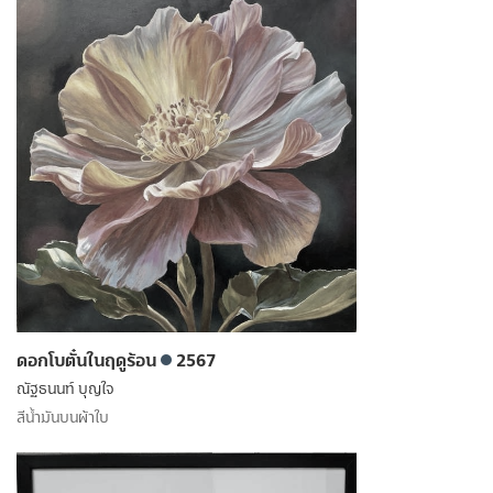
ดอกโบตั๋นในฤดูร้อน
2567
ณัฐธนนท์ บุญใจ
สีน้ำมันบนผ้าใบ